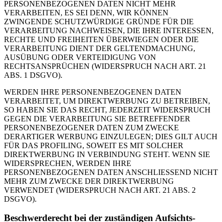
PERSONENBEZOGENEN DATEN NICHT MEHR
VERARBEITEN, ES SEI DENN, WIR KÖNNEN
ZWINGENDE SCHUTZWÜRDIGE GRÜNDE FÜR DIE
VERARBEITUNG NACHWEISEN, DIE IHRE INTERESSEN,
RECHTE UND FREIHEITEN ÜBERWIEGEN ODER DIE
VERARBEITUNG DIENT DER GELTENDMACHUNG,
AUSÜBUNG ODER VERTEIDIGUNG VON
RECHTSANSPRÜCHEN (WIDERSPRUCH NACH ART. 21
ABS. 1 DSGVO).
WERDEN IHRE PERSONENBEZOGENEN DATEN
VERARBEITET, UM DIREKTWERBUNG ZU BETREIBEN,
SO HABEN SIE DAS RECHT, JEDERZEIT WIDERSPRUCH
GEGEN DIE VERARBEITUNG SIE BETREFFENDER
PERSONENBEZOGENER DATEN ZUM ZWECKE
DERARTIGER WERBUNG EINZULEGEN; DIES GILT AUCH
FÜR DAS PROFILING, SOWEIT ES MIT SOLCHER
DIREKTWERBUNG IN VERBINDUNG STEHT. WENN SIE
WIDERSPRECHEN, WERDEN IHRE
PERSONENBEZOGENEN DATEN ANSCHLIESSEND NICHT
MEHR ZUM ZWECKE DER DIREKTWERBUNG
VERWENDET (WIDERSPRUCH NACH ART. 21 ABS. 2
DSGVO).
Beschwerde­recht bei der zuständigen Aufsichts­