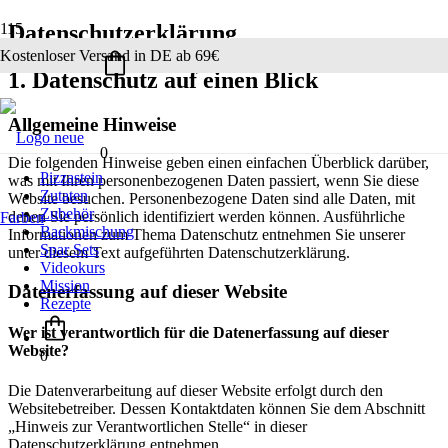
Datenschutz­erklärung
Kostenloser Versand in DE ab 69€
1. Datenschutz auf einen Blick
Allgemeine Hinweise
0
Die folgenden Hinweise geben einen einfachen Überblick darüber,
Pizzastein
was mit Ihren personenbezogenen Daten passiert, wenn Sie diese
Zutaten
Website besuchen. Personenbezogene Daten sind alle Daten, mit
Zubehör
denen Sie persönlich identifiziert werden können. Ausführliche
Backmischung
Informationen zum Thema Datenschutz entnehmen Sie unserer
Spar Sets
unter diesem Text aufgeführten Datenschutzerklärung.
Videokurs
Mission
Datenerfassung auf dieser Website
Rezepte
Wer ist verantwortlich für die Datenerfassung auf dieser
Website?
0
Die Datenverarbeitung auf dieser Website erfolgt durch den
Websitebetreiber. Dessen Kontaktdaten können Sie dem Abschnitt
„Hinweis zur Verantwortlichen Stelle“ in dieser
Datenschutzerklärung entnehmen.