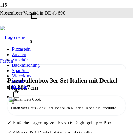
ANGEBOT!
ANGEBOT!
Kostenloser Versand in DE ab 69€
0
Pizzastein
Zutaten
Zubehör
Backmischung
Spar Sets
Videokurs
Pizzaballenbox 3er Set Italien mit Deckel
Mission
Rezepte
40x30x7cm
0
Julian von Let’s Cook und über 5128 Kunden lieben die Produkte.
✓ Einfache Lagerung von bis zu 6 Teigkugeln pro Box
✓ 3 Boxen & 1 Deckel platzsparend stapelbar