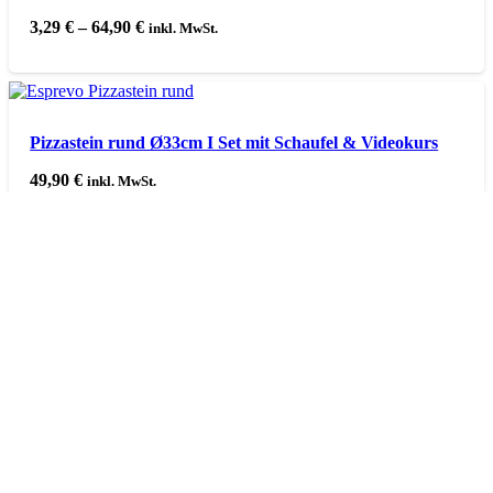
3,29
€
–
64,90
€
inkl. MwSt.
Pizzastein rund Ø33cm I Set mit Schaufel & Videokurs
49,90
€
inkl. MwSt.
Deine Garantie
60 Tage Geld-zurück-Garantie
Über 1000 zufriedene Kunden
Versandpartner